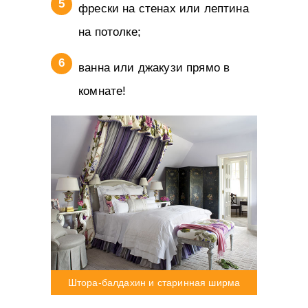
фрески на стенах или лептина
на потолке;
ванна или джакузи прямо в
комнате!
Штора-балдахин и старинная ширма