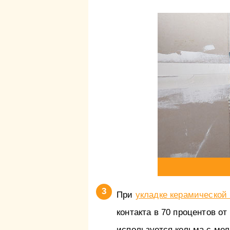
При
укладке керамической 
контакта в 70 процентов о
используется кельма с мел