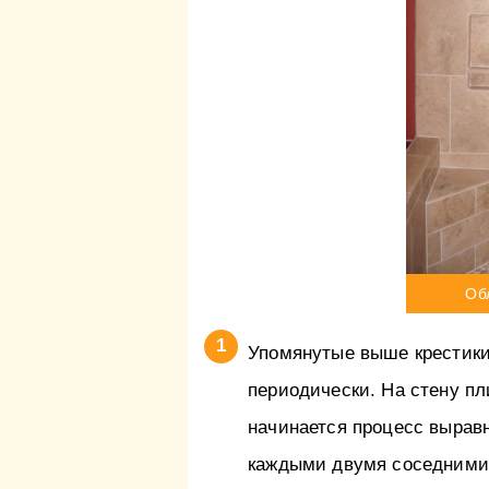
Об
Упомянутые выше крестики
периодически. На стену пл
начинается процесс выравн
каждыми двумя соседними