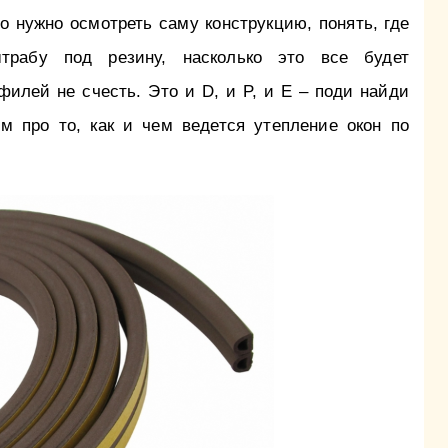
о нужно осмотреть саму конструкцию, понять, где
трабу под резину, насколько это все будет
илей не счесть. Это и D, и P, и E – поди найди
им про то, как и чем ведется утепление окон по