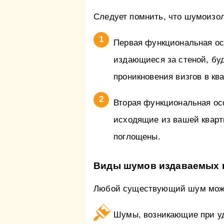
Следует помнить, что шумоизо
Первая функциональная осо
издающиеся за стеной, буд
проникновения визгов в кв
Вторая функциональная осо
исходящие из вашей кварти
поглощены.
Виды шумов издаваемых 
Любой существующий шум можно
Шумы, возникающие при уда